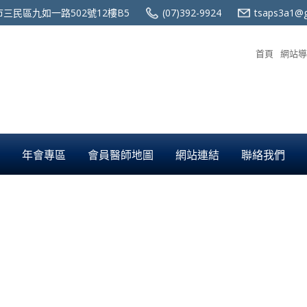
三民區九如一路502號12樓B5
(07)392-9924
tsaps3a1@g
首頁
網站導
年會專區
會員醫師地圖
網站連結
聯絡我們