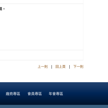
講。
上一則
|
回上頁
|
下一則
廠商專區
會員專區
年會專區