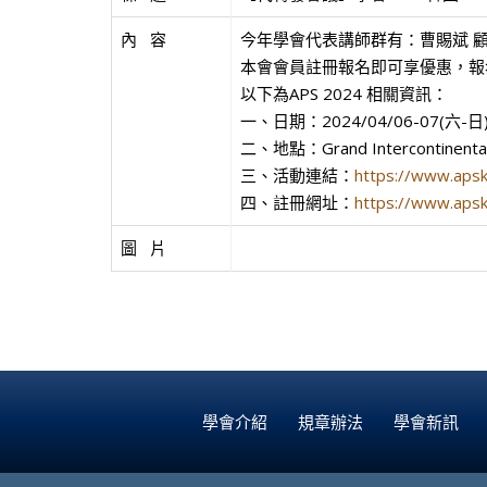
內   容
今年學會代表講師群有：曹賜斌 顧
本會會員註冊報名即可享優惠，報名費用
以下為APS 2024 相關資訊：
一、日期：2024/04/06-07(六-日
二、地點：Grand Intercontinental 
三、活動連結：
https://www.apsk
四、註冊網址：
https://www.apsko
圖   片
學會介紹
規章辦法
學會新訊