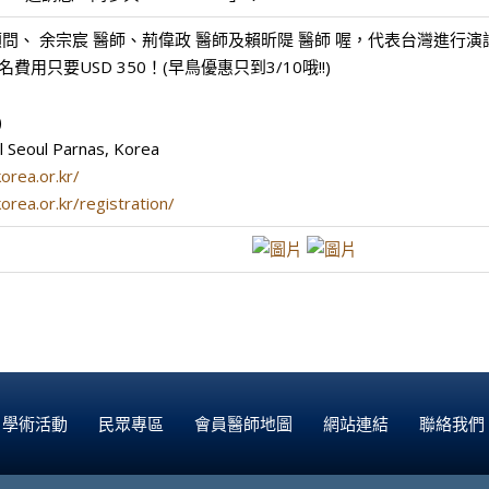
問、 余宗宸 醫師、荊偉政 醫師及賴昕隄 醫師 喔，代表台灣進行演
只要USD 350！(早鳥優惠只到3/10哦!!)
)
Seoul Parnas, Korea
orea.or.kr/
rea.or.kr/registration/
學術活動
民眾專區
會員醫師地圖
網站連結
聯絡我們