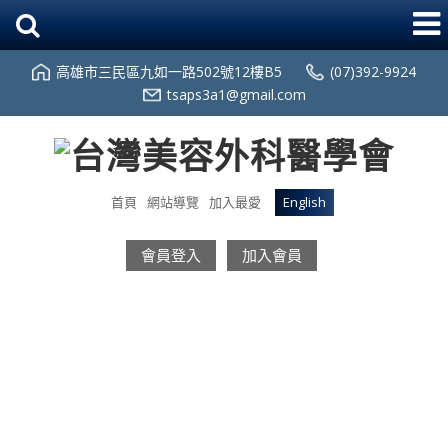
高雄市三民區九如一路502號12樓B5
(07)392-9924
tsaps3a1@gmail.com
首頁
網站導覽
加入最愛
English
會員登入
加入會員