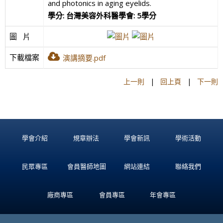
and photonics in aging eyelids.
學分: 台灣美容外科醫學會: 5學分
圖   片
下載檔案
演講摘要.pdf
上一則
|
回上頁
|
下一則
學會介紹
規章辦法
學會新訊
學術活動
民眾專區
會員醫師地圖
網站連結
聯絡我們
廠商專區
會員專區
年會專區