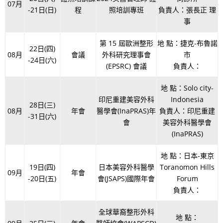
07月
-21日(日)
程
照培訓專班
負責人：張長正 理
事
第 15 屆歐洲整形
地 點：捷克-布魯諾
22日(四)
08月
會議
外科研究理事會
市
-24日(六)
(EPSRC) 會議
負責人：
地 點：Solo city-
印尼重建美容外科
Indonesia
28日(三)
08月
年會
醫學會(InaPRAS)年
負責人：印尼重建
-31日(六)
會
美容外科醫學會
(InaPRAS)
地 點：日本-東京
19日(四)
日本美容外科醫學
Toranomon Hills
09月
年會
-20日(五)
會(JSAPS)國際年會
Forum
負責人：
全球華裔整形外科
地 點：