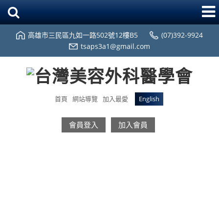
高雄市三民區九如一路502號12樓B5
(07)392-9924
tsaps3a1@gmail.com
首頁
網站導覽
加入最愛
English
會員登入
加入會員