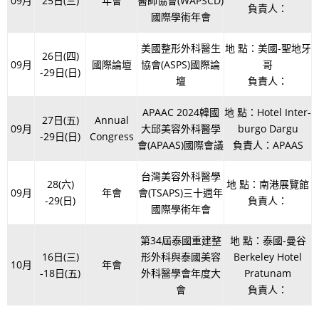
09月
25日(三)
年會
醫師協會(WAPSCD)
負責人：
國際學術年會
美國整形外科醫生
地 點：美國-聖地牙
26日(四)
09月
國際論壇
協會(ASPS)國際論
哥
-29日(日)
壇
負責人：
APAAC 2024韓國
地 點：Hotel Inter-
27日(五)
Annual
09月
大邱美容外科醫學
burgo Dargu
-29日(日)
Congress
會(APAAS)國際會議
負責人：APAAS
台灣美容外科醫學
28(六)
地 點：南港展覽館
09月
年會
會(TSAPS)三十週年
-29(日)
負責人：
國際學術年會
第34屆泰國重建整
地 點：泰國-曼谷
16日(三)
形外科與泰國美容
Berkeley Hotel
10月
年會
-18日(五)
外科醫學會年度大
Pratunam
會
負責人：