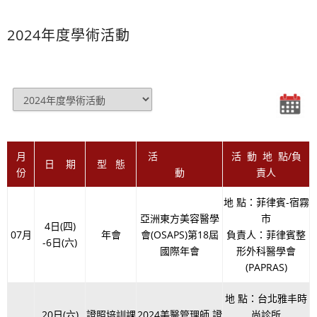
2024年度學術活動
月
活
活 動 地 點/負
日 期
型 態
份
動
責人
地 點：菲律賓-宿霧
亞洲東方美容醫學
市
4日(四)
07月
年會
會(OSAPS)第18屆
負責人：菲律賓整
-6日(六)
國際年會
形外科醫學會
(PAPRAS)
地 點：台北雅丰時
20日(六)
證照培訓課
2024美醫管理師 證
尚診所