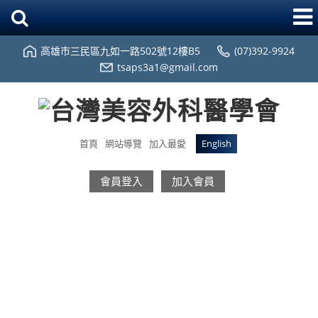
高雄市三民區九如一路502號12樓B5
(07)392-9924
tsaps3a1@gmail.com
首頁
網站導覽
加入最愛
English
會員登入
加入會員