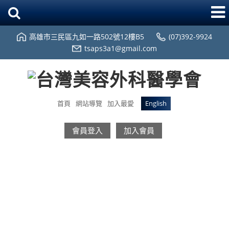
高雄市三民區九如一路502號12樓B5
(07)392-9924
tsaps3a1@gmail.com
首頁
網站導覽
加入最愛
English
會員登入
加入會員