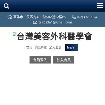
高雄市三民區九如一路502號12樓B5
(07)392-9924
tsaps3a1@gmail.com
首頁
網站導覽
加入最愛
English
會員登入
加入會員