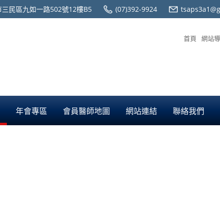
三民區九如一路502號12樓B5
(07)392-9924
tsaps3a1@g
首頁
網站
年會專區
會員醫師地圖
網站連結
聯絡我們