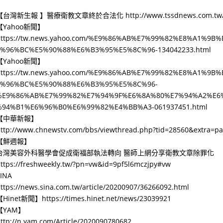
【台灣新生報 】醫療衛教文章終於合法化 http://www.tssdnews.com.tw/?F
【Yahoo新聞】
https://tw.news.yahoo.com/%E9%86%AB%E7%99%82%E8%A1%
6%96%BC%E5%90%88%E6%B3%95%E5%8C%96-134042233.html
【Yahoo新聞】
https://tw.news.yahoo.com/%E9%86%AB%E7%99%82%E8%A1%
6%96%BC%E5%90%88%E6%B3%95%E5%8C%96-
%E9%86%AB%E7%99%82%E7%94%9F%E6%8A%80%E7%94%A2%E6
%94%B1%E6%96%B0%E6%99%82%E4%BB%A3-061937451.html
【中華新報】
ttp://www.chnewstv.com/bbs/viewthread.php?tid=28560&extra=
【鮮週報】
台灣美容外科醫學會促成衛福部執法轉向 醫師上網分享衛教文章除罪化
ttps://freshweekly.tw/?pn=vw&id=9pf5l6mczjpy#vw
SINA
ttps://news.sina.com.tw/article/20200907/36266092.html
Hinet新聞】https://times.hinet.net/news/23039921
【YAM】
ttp://n.yam.com/Article/2020090780682