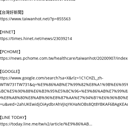
【台灣好新聞】
ttps://www.taiwanhot.net/?p=855563
【HINET】
ttps://times.hinet.net/news/23039214
【PCHOME】
ttps://news.pchome.com.tw/healthcare/taiwanhot/20200907/inde
【GOOGLE】
ttps://www.google.com/search?sa=X&rlz=1C1CHZL_zh-
TWTW731TW731&q=%E9%86%AB%E7%99%82%E8%A1%9B%E6%95
%BC%E5%90%88%E6%B3%95%E5%8C%96+%E9%86%AB%E7%99%8
D%E8%A8%80%E8%AB%96%E8%87%AA%E7%94%B1%E6%96%B0%E6
o=u&ved=2ahUKEwidjOiAydbrAhVjIqYKHaNOBs8Qt8YBKAF6BAgKEA
【LINE TODAY】
ttps://today.line.me/tw/v2/article/%E9%86%AB...