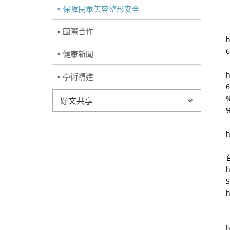
保障民眾美容整形安全
國際合作
健康新聞
學術精進
好文共享
h
h
h
【
h