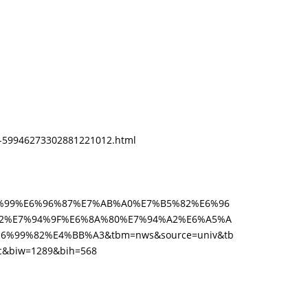
x-59946273302881221012.html
%99%E6%96%87%E7%AB%A0%E7%B5%82%E6%96
2%E7%94%9F%E6%8A%80%E7%94%A2%E6%A5%A
%99%82%E4%BB%A3&tbm=nws&source=univ&tb
c&biw=1289&bih=568