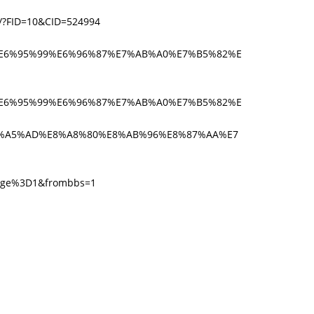
ID=10&CID=524994
9B%E6%95%99%E6%96%87%E7%AB%A0%E7%B5%82%E
9B%E6%95%99%E6%96%87%E7%AB%A0%E7%B5%82%E
%A5%AD%E8%A8%80%E8%AB%96%E8%87%AA%E7
page%3D1&frombbs=1