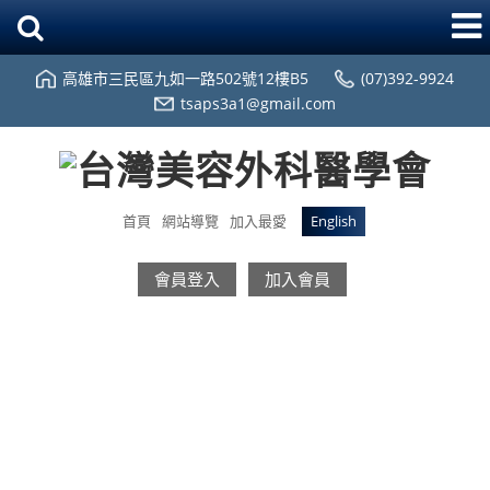
高雄市三民區九如一路502號12樓B5
(07)392-9924
tsaps3a1@gmail.com
首頁
網站導覽
加入最愛
English
會員登入
加入會員