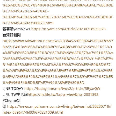
%E5%B0%8D%E7%94%9F%E6%8A%80%E9%86%AB%E7%BE%8E
%E7%94%A2%E6%A5%AD-
%E9%81%A9%E6%87%89%E7%97%87%E5%A4%96%E4%BD%BF
%E7%94%A8-023100873.html
蕃薯藤yamNews
https://n.yam.com/Article/20230718535975
台灣好新聞
https://www.taiwanhot.net/news/1038452/%E9%A4%B5%E8%97
%A5%E4%BA%8B%E4%BB%B6%E4%B8%8D%E6%98%AF%E6%9
4%BF%E6%B2%BB%EF%BC%8C%E6%98%AF%E7%A7%91%E5%A
D%B8%E5%92%8C%E9%82%8F%E8%BC%AF+%E5%91%BC%E7%
B1%B2%E5%8B%BF%E5%8F%AA%E9%87%9D%E5%B0%8D%E7
%94%9F%E6%8A%80%E9%86%AB%E7%BE%8E%E7%94%A2%E6
%A5%AD%E3%80%8C%E9%81%A9%E6%87%89%E7%97%87%E5
%A4%96%E4%BD%BF%E7%94%A8%E3%80%8D
LINE TODAY
https://today.line.me/tw/v2/article/RByxv0W
LIFE. TW生活網
https://m.life.tw/?app=view&no=2031392
PChome新
聞
https://news.m.pchome.com.tw/living/taiwanhot/20230718/i
ndex-68964746009670221009.html