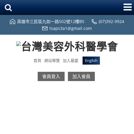
高雄市三民區九如一路502號12樓B5
(07)392-9924
tsaps3a1@gmail.com
首頁
網站導覽
加入最愛
English
會員登入
加入會員