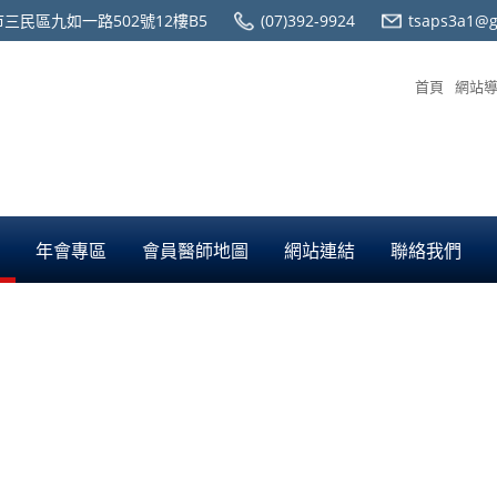
三民區九如一路502號12樓B5
(07)392-9924
tsaps3a1@g
首頁
網站
年會專區
會員醫師地圖
網站連結
聯絡我們