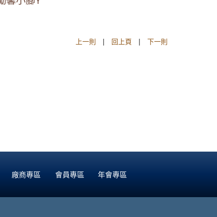
勵馨小腳Y
上一則
|
回上頁
|
下一則
廠商專區
會員專區
年會專區