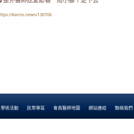
整外醫師送愛認養 陪小腳ㄚ走下去
ttps://kairos.news/130706
學術活動
民眾專區
會員醫師地圖
網站連結
聯絡我們
Copyright © 2017 台灣美容外科醫學會. All Rights Reserved.