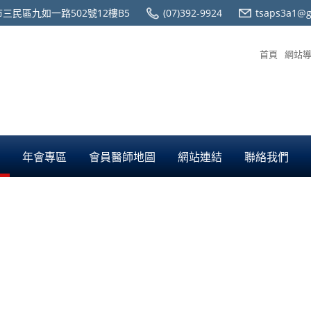
三民區九如一路502號12樓B5
(07)392-9924
tsaps3a1@g
首頁
網站
年會專區
會員醫師地圖
網站連結
聯絡我們