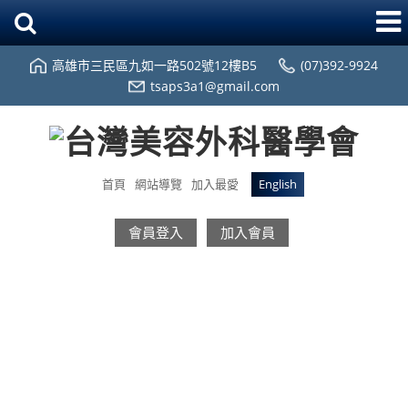
高雄市三民區九如一路502號12樓B5
(07)392-9924
tsaps3a1@gmail.com
首頁
網站導覽
加入最愛
English
會員登入
加入會員