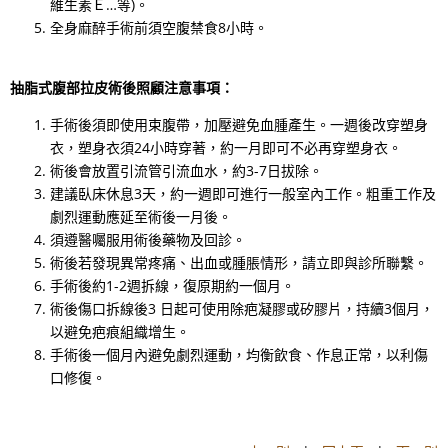
維生素Ｅ…等)。
全身麻醉手術前須空腹禁食8小時。
抽脂式腹部拉皮術後照顧注意事項：
手術後須即使用束腹帶，加壓避免血腫產生。一週後改穿塑身
衣，塑身衣須24小時穿著，約一月即可不必再穿塑身衣。
術後會放置引流管引流血水，約3-7日拔除。
建議臥床休息3天，約一週即可進行一般室內工作。粗重工作及
劇烈運動應延至術後一月後。
須遵醫囑服用術後藥物及回診。
術後若發現異常疼痛、出血或腫脹情形，請立即與診所聯繫。
手術後約1-2週拆線，復原期約一個月。
術後傷口拆線後3 日起可使用除疤凝膠或矽膠片，持續3個月，
以避免疤痕組織增生。
手術後一個月內避免劇烈運動，均衡飲食、作息正常，以利傷
口修復。