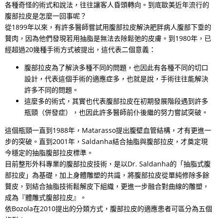
各種奇怪的術式和說法，往往讓客人昏頭轉向。到底歐美近年流行的
腹部拉皮是怎麼一回事呢？
從1899年以來，有許多醫師嘗試用腹部拉皮解決肥胖病人腹部下垂的
贅肉，因為他們發現若用抽脂是無法去除鬆弛的皮膚。到1980年，已
經超過20幾種手術方式被提出，這代表二個意義：
腹部拉皮為了解決多種不同的問題，也因此有各種不同的切口
設計，代表這個手術的適應症多，也就是說，手術往往能解決
許多不同的問題。
這麼多的術式，其實也代表腹部拉皮在初期發展階段遇到許多
瓶頸（併發症），也因此許多醫師前仆後繼的努力嘗試突破。
這個瓶頸一直到1988年，Matarasso提出腹壁血管結構，才有更進一
步的突破。直到2001年，Saldanha結合抽脂與腹部拉皮，才奠定現
今穩定的抽脂腹部拉皮標準。
目前整形外科專業的腹部拉皮技術，是以Dr. Saldanha的「抽脂式腹
部拉皮」為基礎，加上身體雕塑的共識，將腹部拉皮從單純修除多餘
贅皮，到結合抽脂技術鬆解皮下組織，更進一步融合對曲線的雕塑，
成為『體雕式腹部拉皮』。
依Bozola在2010提出的分類方式，腹部拉皮的適應患者可區分為五個