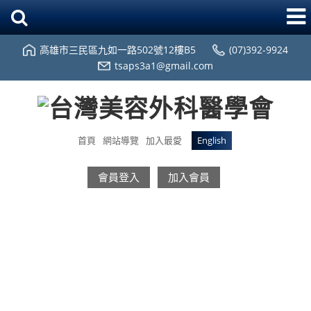
高雄市三民區九如一路502號12樓B5
(07)392-9924
tsaps3a1@gmail.com
首頁
網站導覽
加入最愛
English
會員登入
加入會員