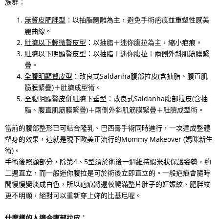
族群：
無贅皮肥胖型
：以抽脂體雕為主，避免手術疤痕並重塑性感美
麗曲線。
肚臍以下輕微贅皮型
：以抽脂＋迷你腹拉為主，縮小疤痕。
肚臍以下明顯贅皮型
：以抽脂＋迷你腹拉＋兩側外斜肌筋膜緊
疊。
全腹明顯贅皮型
：改良式Saldanha腹部拉皮(含抽脂、腹直肌
筋膜緊疊)＋肚臍成型術。
全腹明顯贅皮併肚臍下垂型
：改良式Saldanha腹部拉皮(含抽
脂、腹直肌筋膜緊疊)＋兩側外斜肌筋膜緊疊＋肚臍成型術。
當前的腹部整形已可結合隆乳、巴西臀手術同時進行，一次達成整體
塑身的效果，這就是現下歐美正流行的Mommy Makeover (媽咪新生
術)。
手術後照顧部分，除第4、5型須於術後一週維持蝦米狀保護姿勢，約
二週直立，而一般迷你腹拉是可於術後立即直立的。一般疤痕會隨時
間慢慢變淡成白色，所以疤痕將遠較爬滿整片肚子的妊娠紋、肥胖紋
更不明顯，絕對可以重新穿上妳的比基尼喔。
什麼樣的人適合腹部拉皮：