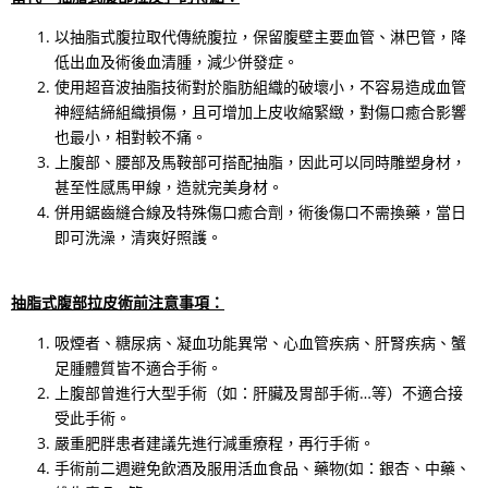
以抽脂式腹拉取代傳統腹拉，保留腹壁主要血管、淋巴管，降
低出血及術後血清腫，減少併發症。
使用超音波抽脂技術對於脂肪組織的破壞小，不容易造成血管
神經結締組織損傷，且可增加上皮收縮緊緻，對傷口癒合影響
也最小，相對較不痛。
上腹部、腰部及馬鞍部可搭配抽脂，因此可以同時雕塑身材，
甚至性感馬甲線，造就完美身材。
併用鋸齒縫合線及特殊傷口癒合劑，術後傷口不需換藥，當日
即可洗澡，清爽好照護。
抽脂式腹部拉皮術前注意事項：
吸煙者、糖尿病、凝血功能異常、心血管疾病、肝腎疾病、蟹
足腫體質皆不適合手術。
上腹部曾進行大型手術（如：肝臟及胃部手術…等）不適合接
受此手術。
嚴重肥胖患者建議先進行減重療程，再行手術。
手術前二週避免飲酒及服用活血食品、藥物(如：銀杏、中藥、