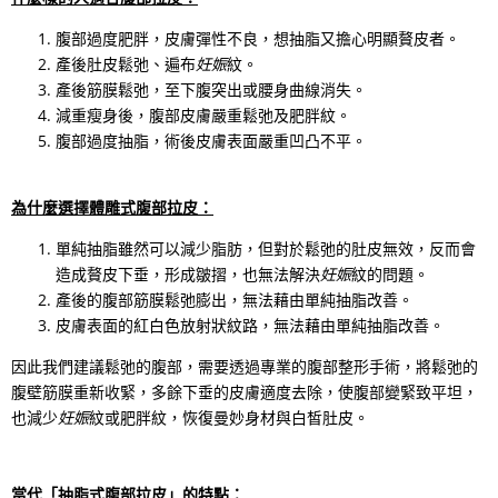
腹部過度肥胖，皮膚彈性不良，想抽脂又擔心明顯贅皮者。
產後肚皮鬆弛、遍布
妊娠
紋。
產後筋膜鬆弛，至下腹突出或腰身曲線消失。
減重瘦身後，腹部皮膚嚴重鬆弛及肥胖紋。
腹部過度抽脂，術後皮膚表面嚴重凹凸不平。
為什麼選擇體雕式腹部拉皮：
單純抽脂雖然可以減少脂肪，但對於鬆弛的肚皮無效，反而會
造成贅皮下垂，形成皺摺，也無法解決
妊娠
紋的問題。
產後的腹部筋膜鬆弛膨出，無法藉由單純抽脂改善。
皮膚表面的紅白色放射狀紋路，無法藉由單純抽脂改善。
因此我們建議鬆弛的腹部，需要透過專業的腹部整形手術，將鬆弛的
腹壁筋膜重新收緊，多餘下垂的皮膚適度去除，使腹部變緊致平坦，
也減少
妊娠
紋或肥胖紋，恢復曼妙身材與白皙肚皮。
當代「抽脂式腹部拉皮」的特點：