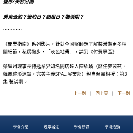
整形/美容分開
房東合約？簽約日？起租日？裝潢期？
⋯⋯⋯⋯
《開業指南》系列影片，針對全國醫師想了解裝潢期更多相
關細節，私房撇步，「灰色地帶」，請到《付費專區》
蔡豐州理事長特邀業界知名開店達人陳紘璿（歴任麥茵茲，
韓風整形連鎖，完美主義SPA...展業部）親自傾囊相授：第3
集 裝潢期。
上一則
|
回上頁
|
下一則
學會介紹
規章辦法
學會新訊
學術活動