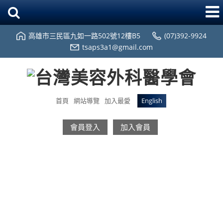
高雄市三民區九如一路502號12樓B5
(07)392-9924
tsaps3a1@gmail.com
首頁
網站導覽
加入最愛
English
會員登入
加入會員