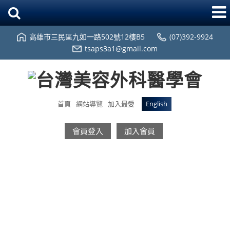
高雄市三民區九如一路502號12樓B5
(07)392-9924
tsaps3a1@gmail.com
首頁
網站導覽
加入最愛
English
會員登入
加入會員