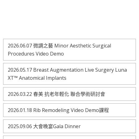
2026.06.07 微調之藝 Minor Aesthetic Surgical
Procedures Video Demo
2026.05.17 Breast Augmentation Live Surgery Luna
XT™ Anatomical Implants
2026.03.22 春美 抗老年輕化 聯合學術研討會
2026.01.18 Rib Remodeling Video Demo課程
2025.09.06 大會晚宴Gala Dinner