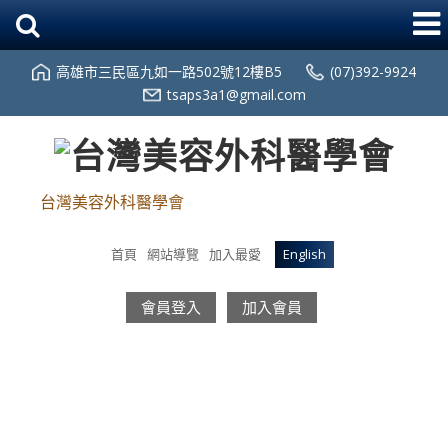
高雄市三民區九如一路502號12樓B5
(07)392-9924
tsaps3a1@gmail.com
台灣美容外科醫學會
首頁
網站導覽
加入最愛
English
會員登入
加入會員