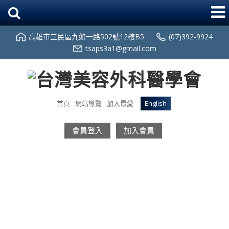
高雄市三民區九如一路502號12樓B5
(07)392-9924
tsaps3a1@gmail.com
首頁
網站導覽
加入最愛
English
會員登入
加入會員