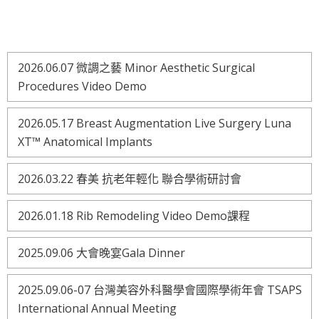
2026.06.07 微調之藝 Minor Aesthetic Surgical
Procedures Video Demo
2026.05.17 Breast Augmentation Live Surgery Luna
XT™ Anatomical Implants
2026.03.22 春美 抗老年輕化 聯合學術研討會
2026.01.18 Rib Remodeling Video Demo課程
2025.09.06 大會晚宴Gala Dinner
2025.09.06-07 台灣美容外科醫學會國際學術年會 TSAPS
International Annual Meeting