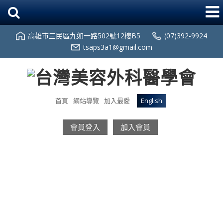
高雄市三民區九如一路502號12樓B5
(07)392-9924
tsaps3a1@gmail.com
首頁
網站導覽
加入最愛
English
會員登入
加入會員