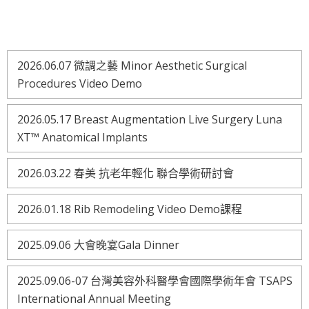
2026.06.07 微調之藝 Minor Aesthetic Surgical
Procedures Video Demo
2026.05.17 Breast Augmentation Live Surgery Luna
XT™ Anatomical Implants
2026.03.22 春美 抗老年輕化 聯合學術研討會
2026.01.18 Rib Remodeling Video Demo課程
2025.09.06 大會晚宴Gala Dinner
2025.09.06-07 台灣美容外科醫學會國際學術年會 TSAPS
International Annual Meeting