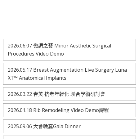
2026.06.07 微調之藝 Minor Aesthetic Surgical
Procedures Video Demo
2026.05.17 Breast Augmentation Live Surgery Luna
XT™ Anatomical Implants
2026.03.22 春美 抗老年輕化 聯合學術研討會
2026.01.18 Rib Remodeling Video Demo課程
2025.09.06 大會晚宴Gala Dinner