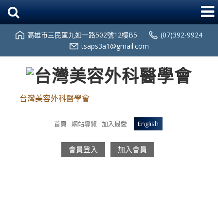
高雄市三民區九如一路502號12樓B5
(07)392-9924
tsaps3a1@gmail.com
台灣美容外科醫學會
首頁
網站導覽
加入最愛
English
會員登入
加入會員