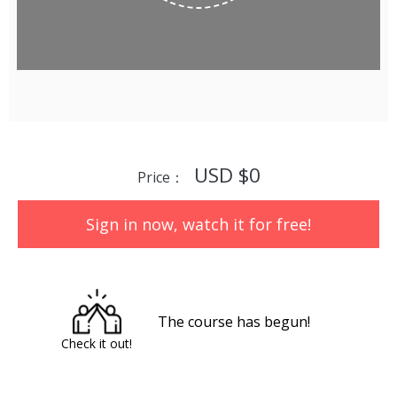
USD $0
Price：
Sign in now, watch it for free!
The course has begun!
Check it out!