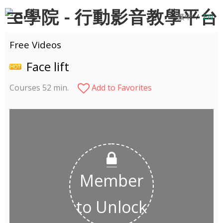
繁中
/
EN
Free Videos
Face lift
Courses 52 min.
Add to Favorites
Member
to Unlock