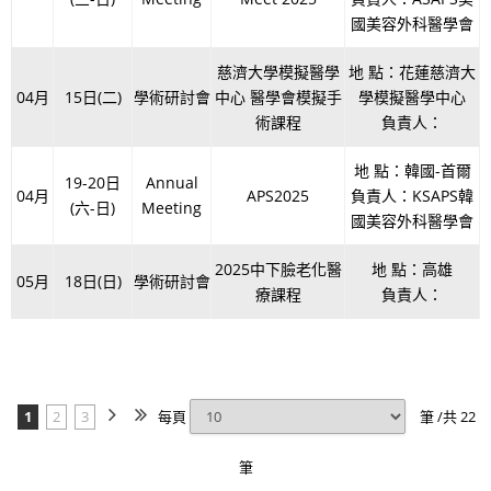
國美容外科醫學會
慈濟大學模擬醫學
地 點：花蓮慈濟大
04月
15日(二)
學術研討會
中心 醫學會模擬手
學模擬醫學中心
術課程
負責人：
地 點：韓國-首爾
19-20日
Annual
04月
APS2025
負責人：KSAPS韓
(六-日)
Meeting
國美容外科醫學會
2025中下臉老化醫
地 點：高雄
05月
18日(日)
學術研討會
療課程
負責人：
1
2
3
每頁
筆 /共 22
筆