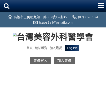
高雄市三民區九如一路502號12樓B5
(07)392-9924
tsaps3a1@gmail.com
首頁
網站導覽
加入最愛
English
會員登入
加入會員