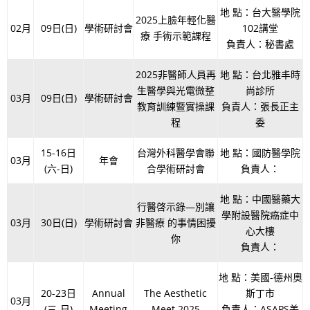
地 點：台大醫學院
2025上臉年輕化醫
02月
09日(日)
學術研討會
102講堂
療 手術示範課程
負責人：秘書處
2025非醫師人員再
地 點：台北雅丰時
生醫學與光電微整
尚診所
03月
09日(日)
學術研討會
教育訓練暨實操課
負責人：張長正主
程
委
15-16日
台灣外科醫學會聯
地 點：國防醫學院
03月
年會
(六-日)
合學術研討會
負責人：
地 點：中國醫藥大
行醫啓示錄—別讓
學附設醫院癌症中
03月
30日(日)
學術研討會
非醫療 的事情困擾
心大樓
你
負責人：
地 點：美國-德州奧
20-23日
Annual
The Aesthetic
斯丁市
03月
(三-日)
Meeting
Meet 2025
負責人：ASAPS美