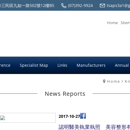
三民區九如一路502號12樓B5
(07)392-9924
tsaps3a1@g
Home
Site
rence
Specialist Map
Links
Manufacturers
Annual
Home
K
News Reports
2017-10-27
認明醫美執業執照 美容整形