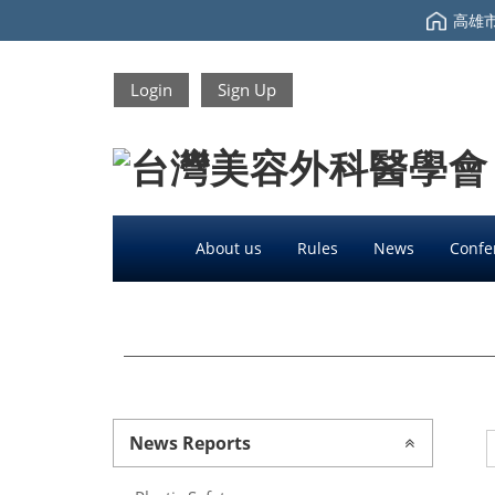
高雄市
Login
Sign Up
About us
Rules
News
Confe
News Reports