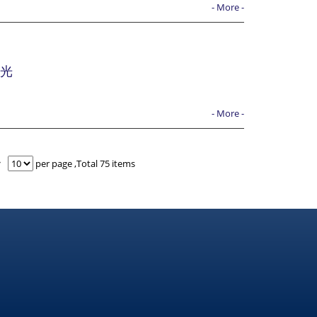
- More -
觀光
- More -
per page ,Total 75 items