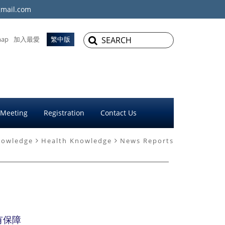
mail.com
map
加入最愛
繁中版
 Meeting
Registration
Contact Us
nowledge
Health Knowledge
News Reports
有保障