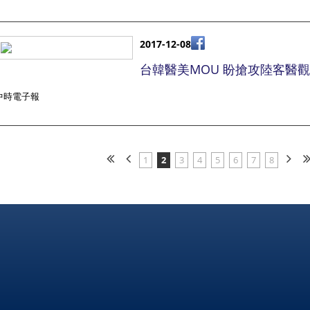
2017-12-08
台韓醫美MOU 盼搶攻陸客醫
中時電子報
1
2
3
4
5
6
7
8