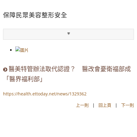
保障民眾美容整形安全
醫美特管辦法取代認證？ 醫改會憂衛福部成
「醫界福利部」
https://health.ettoday.net/news/1329362
上一則
|
回上頁
|
下一則