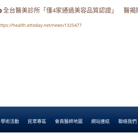
全台醫美診所「僅4家通過美容品質認證」 醫揭
ttps://health.ettoday.net/news/1325477
學術活動
民眾專區
會員醫師地圖
網站連結
聯絡我們