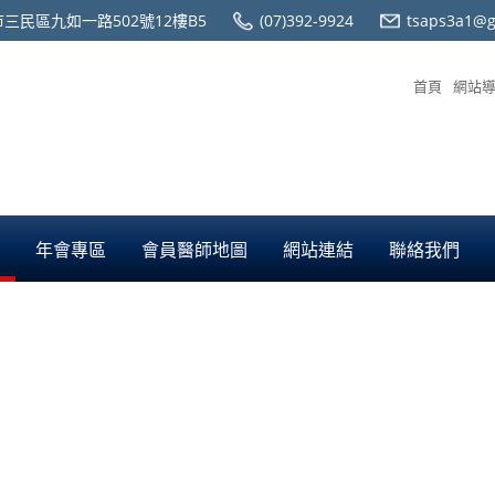
三民區九如一路502號12樓B5
(07)392-9924
tsaps3a1@g
首頁
網站
年會專區
會員醫師地圖
網站連結
聯絡我們