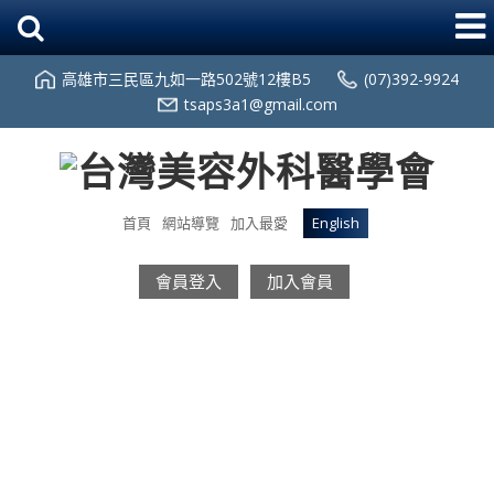
高雄市三民區九如一路502號12樓B5
(07)392-9924
tsaps3a1@gmail.com
首頁
網站導覽
加入最愛
English
會員登入
加入會員