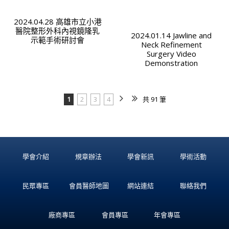
2024.04.28 高雄市立小港
醫院整形外科內視鏡隆乳
2024.01.14 Jawline and
示範手術研討會
Neck Refinement
Surgery Video
Demonstration
1
2
3
4
共 91 筆
學會介紹
規章辦法
學會新訊
學術活動
民眾專區
會員醫師地圖
網站連結
聯絡我們
廠商專區
會員專區
年會專區