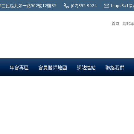
三民區九如一路502號12樓B5
(07)392-9924
tsaps3a1@g
首頁
網站導
年會專區
會員醫師地圖
網站連結
聯絡我們