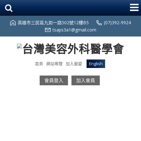
高雄市三民區九如一路502號12樓B5
(07)392-9924
tsaps3a1@gmail.com
首頁
網站導覽
加入最愛
English
會員登入
加入會員