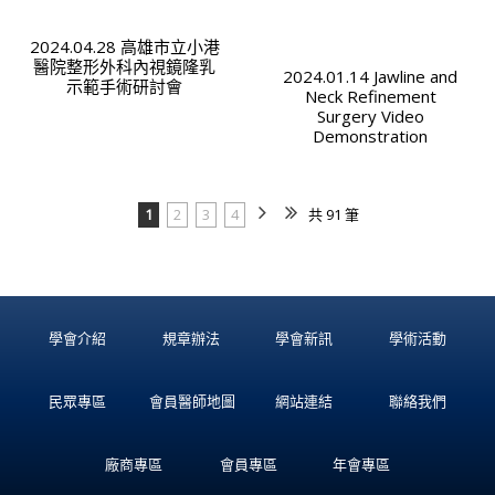
2024.04.28 高雄市立小港
醫院整形外科內視鏡隆乳
2024.01.14 Jawline and
示範手術研討會
Neck Refinement
Surgery Video
Demonstration
1
2
3
4
共 91 筆
學會介紹
規章辦法
學會新訊
學術活動
民眾專區
會員醫師地圖
網站連結
聯絡我們
廠商專區
會員專區
年會專區