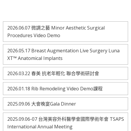
2026.06.07 微調之藝 Minor Aesthetic Surgical
Procedures Video Demo
2026.05.17 Breast Augmentation Live Surgery Luna
XT™ Anatomical Implants
2026.03.22 春美 抗老年輕化 聯合學術研討會
2026.01.18 Rib Remodeling Video Demo課程
2025.09.06 大會晚宴Gala Dinner
2025.09.06-07 台灣美容外科醫學會國際學術年會 TSAPS
International Annual Meeting