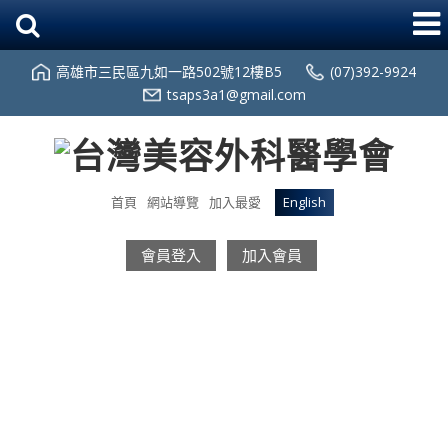
高雄市三民區九如一路502號12樓B5
(07)392-9924
tsaps3a1@gmail.com
首頁
網站導覽
加入最愛
English
會員登入
加入會員