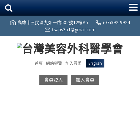
高雄市三民區九如一路502號12樓B5
(07)392-9924
tsaps3a1@gmail.com
首頁
網站導覽
加入最愛
English
會員登入
加入會員