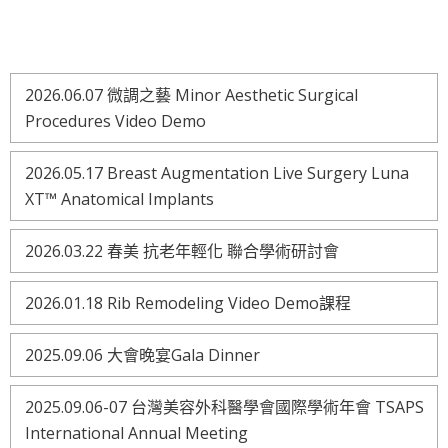
2026.06.07 微調之藝 Minor Aesthetic Surgical
Procedures Video Demo
2026.05.17 Breast Augmentation Live Surgery Luna
XT™ Anatomical Implants
2026.03.22 春美 抗老年輕化 聯合學術研討會
2026.01.18 Rib Remodeling Video Demo課程
2025.09.06 大會晚宴Gala Dinner
2025.09.06-07 台灣美容外科醫學會國際學術年會 TSAPS
International Annual Meeting