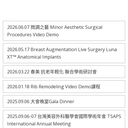
2026.06.07 微調之藝 Minor Aesthetic Surgical
Procedures Video Demo
2026.05.17 Breast Augmentation Live Surgery Luna
XT™ Anatomical Implants
2026.03.22 春美 抗老年輕化 聯合學術研討會
2026.01.18 Rib Remodeling Video Demo課程
2025.09.06 大會晚宴Gala Dinner
2025.09.06-07 台灣美容外科醫學會國際學術年會 TSAPS
International Annual Meeting