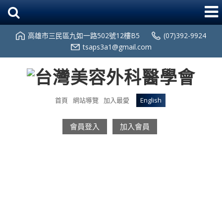
高雄市三民區九如一路502號12樓B5
(07)392-9924
tsaps3a1@gmail.com
首頁
網站導覽
加入最愛
English
會員登入
加入會員