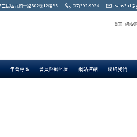
三民區九如一路502號12樓B5
(07)392-9924
tsaps3a1@g
首頁
網站導
年會專區
會員醫師地圖
網站連結
聯絡我們