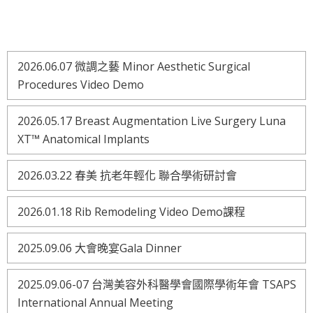
2026.06.07 微調之藝 Minor Aesthetic Surgical
Procedures Video Demo
2026.05.17 Breast Augmentation Live Surgery Luna
XT™ Anatomical Implants
2026.03.22 春美 抗老年輕化 聯合學術研討會
2026.01.18 Rib Remodeling Video Demo課程
2025.09.06 大會晚宴Gala Dinner
2025.09.06-07 台灣美容外科醫學會國際學術年會 TSAPS
International Annual Meeting