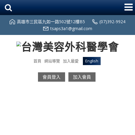
高雄市三民區九如一路502號12樓B5
(07)392-9924
tsaps3a1@gmail.com
首頁
網站導覽
加入最愛
English
會員登入
加入會員