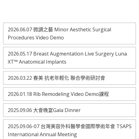
2026.06.07 微調之藝 Minor Aesthetic Surgical
Procedures Video Demo
2026.05.17 Breast Augmentation Live Surgery Luna
XT™ Anatomical Implants
2026.03.22 春美 抗老年輕化 聯合學術研討會
2026.01.18 Rib Remodeling Video Demo課程
2025.09.06 大會晚宴Gala Dinner
2025.09.06-07 台灣美容外科醫學會國際學術年會 TSAPS
International Annual Meeting