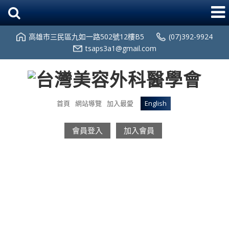
高雄市三民區九如一路502號12樓B5
(07)392-9924
tsaps3a1@gmail.com
首頁
網站導覽
加入最愛
English
會員登入
加入會員