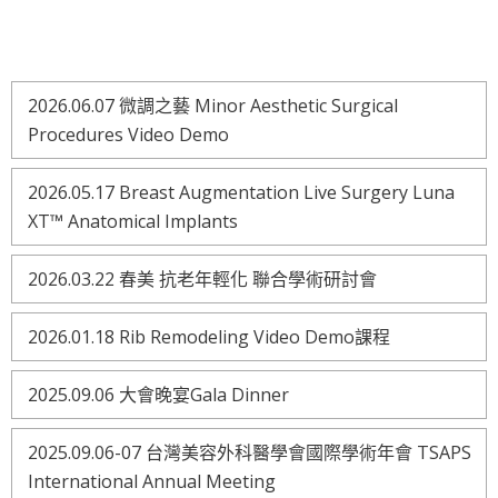
2026.06.07 微調之藝 Minor Aesthetic Surgical
Procedures Video Demo
2026.05.17 Breast Augmentation Live Surgery Luna
XT™ Anatomical Implants
2026.03.22 春美 抗老年輕化 聯合學術研討會
2026.01.18 Rib Remodeling Video Demo課程
2025.09.06 大會晚宴Gala Dinner
2025.09.06-07 台灣美容外科醫學會國際學術年會 TSAPS
International Annual Meeting