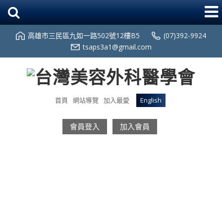
高雄市三民區九如一路502號12樓B5
(07)392-9924
tsaps3a1@gmail.com
首頁
網站導覽
加入最愛
English
會員登入
加入會員