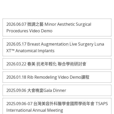
2026.06.07 微調之藝 Minor Aesthetic Surgical
Procedures Video Demo
2026.05.17 Breast Augmentation Live Surgery Luna
XT™ Anatomical Implants
2026.03.22 春美 抗老年輕化 聯合學術研討會
2026.01.18 Rib Remodeling Video Demo課程
2025.09.06 大會晚宴Gala Dinner
2025.09.06-07 台灣美容外科醫學會國際學術年會 TSAPS
International Annual Meeting