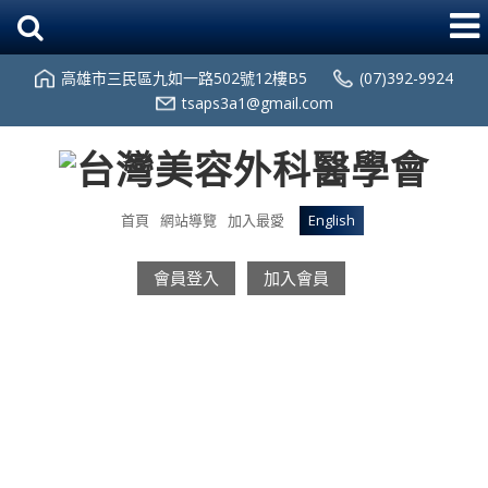
高雄市三民區九如一路502號12樓B5
(07)392-9924
tsaps3a1@gmail.com
首頁
網站導覽
加入最愛
English
會員登入
加入會員