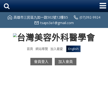
高雄市三民區九如一路502號12樓B5
(07)392-9924
tsaps3a1@gmail.com
首頁
網站導覽
加入最愛
English
會員登入
加入會員