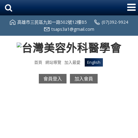
高雄市三民區九如一路502號12樓B5
(07)392-9924
tsaps3a1@gmail.com
首頁
網站導覽
加入最愛
English
會員登入
加入會員