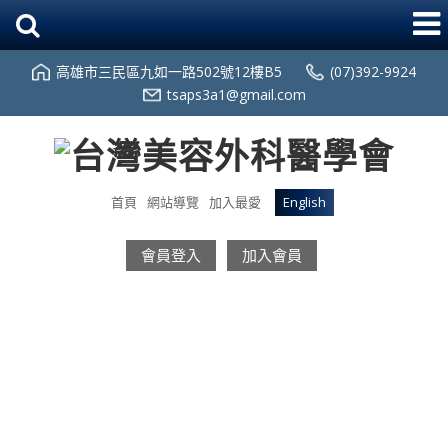
高雄市三民區九如一路502號12樓B5
(07)392-9924
tsaps3a1@gmail.com
首頁
網站導覽
加入最愛
English
會員登入
加入會員