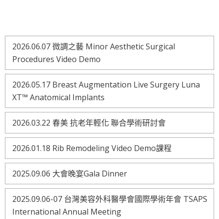
2026.06.07 微調之藝 Minor Aesthetic Surgical
Procedures Video Demo
2026.05.17 Breast Augmentation Live Surgery Luna
XT™ Anatomical Implants
2026.03.22 春美 抗老年輕化 聯合學術研討會
2026.01.18 Rib Remodeling Video Demo課程
2025.09.06 大會晚宴Gala Dinner
2025.09.06-07 台灣美容外科醫學會國際學術年會 TSAPS
International Annual Meeting