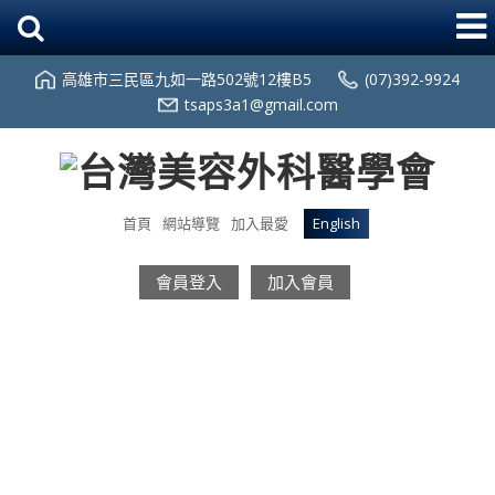
高雄市三民區九如一路502號12樓B5
(07)392-9924
tsaps3a1@gmail.com
首頁
網站導覽
加入最愛
English
會員登入
加入會員