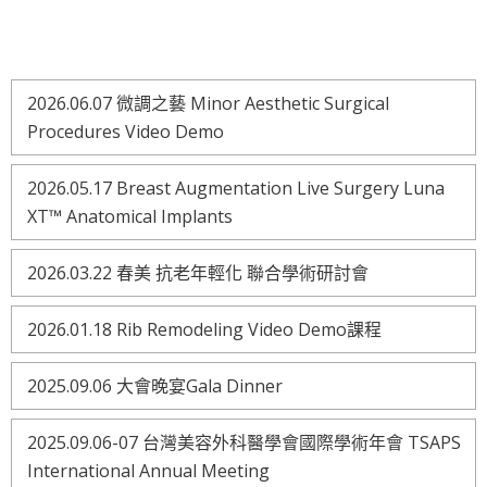
2026.06.07 微調之藝 Minor Aesthetic Surgical
Procedures Video Demo
2026.05.17 Breast Augmentation Live Surgery Luna
XT™ Anatomical Implants
2026.03.22 春美 抗老年輕化 聯合學術研討會
2026.01.18 Rib Remodeling Video Demo課程
2025.09.06 大會晚宴Gala Dinner
2025.09.06-07 台灣美容外科醫學會國際學術年會 TSAPS
International Annual Meeting