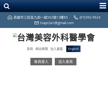
高雄市三民區九如一路502號12樓B5
(07)392-9924
tsaps3a1@gmail.com
首頁
網站導覽
加入最愛
English
會員登入
加入會員