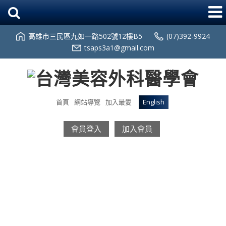
高雄市三民區九如一路502號12樓B5
(07)392-9924
tsaps3a1@gmail.com
首頁
網站導覽
加入最愛
English
會員登入
加入會員