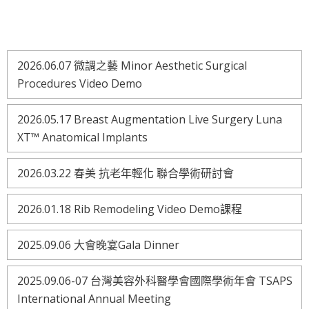
2026.06.07 微調之藝 Minor Aesthetic Surgical
Procedures Video Demo
2026.05.17 Breast Augmentation Live Surgery Luna
XT™ Anatomical Implants
2026.03.22 春美 抗老年輕化 聯合學術研討會
2026.01.18 Rib Remodeling Video Demo課程
2025.09.06 大會晚宴Gala Dinner
2025.09.06-07 台灣美容外科醫學會國際學術年會 TSAPS
International Annual Meeting