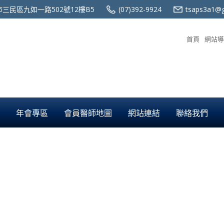
三民區九如一路502號12樓B5
(07)392-9924
tsaps3a1@g
首頁
網站導
年會專區
會員醫師地圖
網站連結
聯絡我們