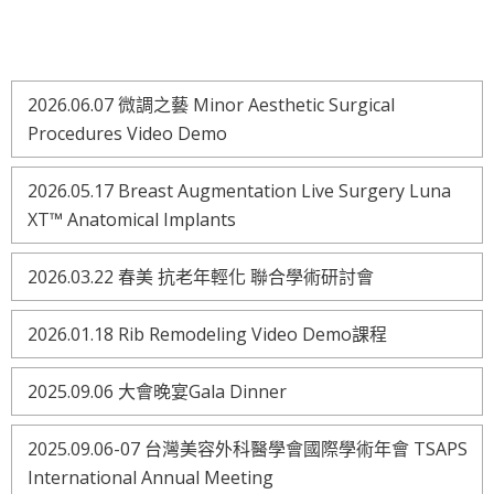
2026.06.07 微調之藝 Minor Aesthetic Surgical
Procedures Video Demo
2026.05.17 Breast Augmentation Live Surgery Luna
XT™ Anatomical Implants
2026.03.22 春美 抗老年輕化 聯合學術研討會
2026.01.18 Rib Remodeling Video Demo課程
2025.09.06 大會晚宴Gala Dinner
2025.09.06-07 台灣美容外科醫學會國際學術年會 TSAPS
International Annual Meeting