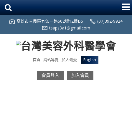
高雄市三民區九如一路502號12樓B5
(07)392-9924
tsaps3a1@gmail.com
首頁
網站導覽
加入最愛
English
會員登入
加入會員