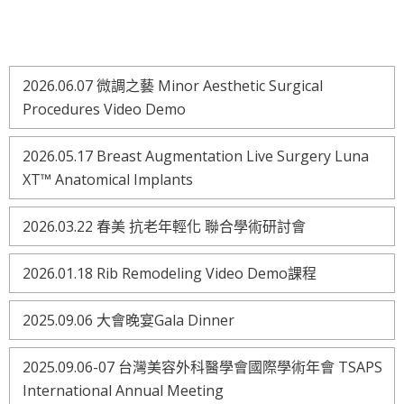
2026.06.07 微調之藝 Minor Aesthetic Surgical
Procedures Video Demo
2026.05.17 Breast Augmentation Live Surgery Luna
XT™ Anatomical Implants
2026.03.22 春美 抗老年輕化 聯合學術研討會
2026.01.18 Rib Remodeling Video Demo課程
2025.09.06 大會晚宴Gala Dinner
2025.09.06-07 台灣美容外科醫學會國際學術年會 TSAPS
International Annual Meeting