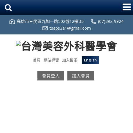
高雄市三民區九如一路502號12樓B5
(07)392-9924
tsaps3a1@gmail.com
首頁
網站導覽
加入最愛
English
會員登入
加入會員