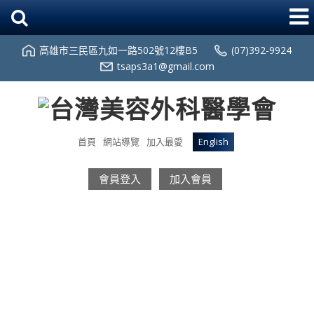
高雄市三民區九如一路502號12樓B5
(07)392-9924
tsaps3a1@gmail.com
首頁
網站導覽
加入最愛
English
會員登入
加入會員