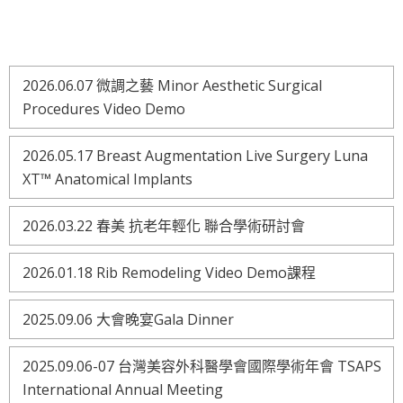
2026.06.07 微調之藝 Minor Aesthetic Surgical
Procedures Video Demo
2026.05.17 Breast Augmentation Live Surgery Luna
XT™ Anatomical Implants
2026.03.22 春美 抗老年輕化 聯合學術研討會
2026.01.18 Rib Remodeling Video Demo課程
2025.09.06 大會晚宴Gala Dinner
2025.09.06-07 台灣美容外科醫學會國際學術年會 TSAPS
International Annual Meeting