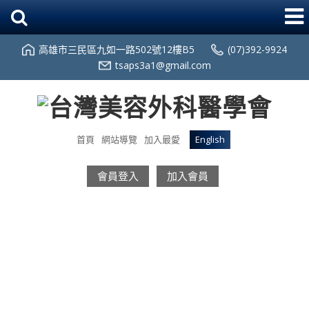
高雄市三民區九如一路502號12樓B5
(07)392-9924
tsaps3a1@gmail.com
首頁
網站導覽
加入最愛
English
會員登入
加入會員