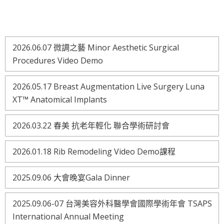
2026.06.07 微調之藝 Minor Aesthetic Surgical
Procedures Video Demo
2026.05.17 Breast Augmentation Live Surgery Luna
XT™ Anatomical Implants
2026.03.22 春美 抗老年輕化 聯合學術研討會
2026.01.18 Rib Remodeling Video Demo課程
2025.09.06 大會晚宴Gala Dinner
2025.09.06-07 台灣美容外科醫學會國際學術年會 TSAPS
International Annual Meeting