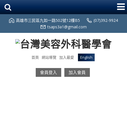
高雄市三民區九如一路502號12樓B5
(07)392-9924
tsaps3a1@gmail.com
首頁
網站導覽
加入最愛
English
會員登入
加入會員