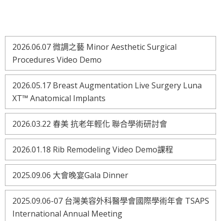
2026.06.07 微調之藝 Minor Aesthetic Surgical
Procedures Video Demo
2026.05.17 Breast Augmentation Live Surgery Luna
XT™ Anatomical Implants
2026.03.22 春美 抗老年輕化 聯合學術研討會
2026.01.18 Rib Remodeling Video Demo課程
2025.09.06 大會晚宴Gala Dinner
2025.09.06-07 台灣美容外科醫學會國際學術年會 TSAPS
International Annual Meeting