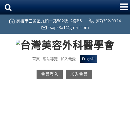
高雄市三民區九如一路502號12樓B5
(07)392-9924
tsaps3a1@gmail.com
首頁
網站導覽
加入最愛
English
會員登入
加入會員