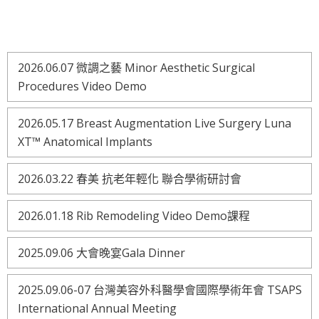
2026.06.07 微調之藝 Minor Aesthetic Surgical
Procedures Video Demo
2026.05.17 Breast Augmentation Live Surgery Luna
XT™ Anatomical Implants
2026.03.22 春美 抗老年輕化 聯合學術研討會
2026.01.18 Rib Remodeling Video Demo課程
2025.09.06 大會晚宴Gala Dinner
2025.09.06-07 台灣美容外科醫學會國際學術年會 TSAPS
International Annual Meeting